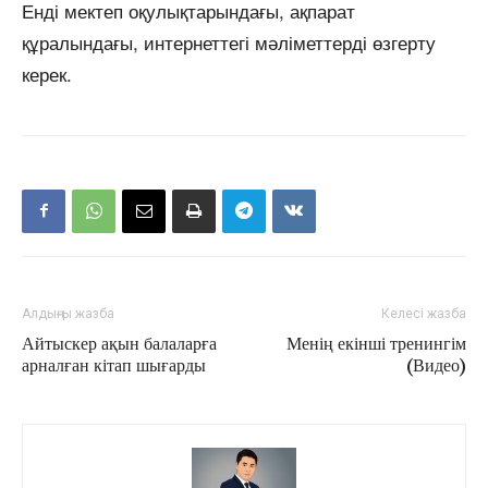
Енді мектеп оқулықтарындағы, ақпарат
құралындағы, интернеттегі мәліметтерді өзгерту
керек.
Алдыңғы жазба
Келесі жазба
Айтыскер ақын балаларға
Менің екінші тренингім
арналған кітап шығарды
(Видео)