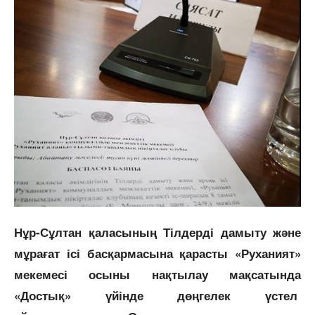
Нұр-Сұлтан қаласының Тілдерді дамыту және
мұрағат ісі басқармасына қарасты «Руханият»
мекемесі осыны нақтылау мақсатында
«Достық» үйінде дөңгелек үстел