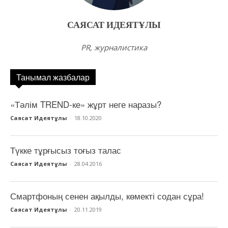
САЯСАТ ИДЕЯТҰЛЫ
PR, журналистика
Танымал жазбалар
«Тәлім TREND-ке» жұрт неге наразы?
Саясат Идеятұлы
-
18.10.2020
Түкке тұрғысыз тоғыз талас
Саясат Идеятұлы
-
28.04.2016
Смартфоның сенен ақылды, көмекті содан сұра!
Саясат Идеятұлы
-
20.11.2019