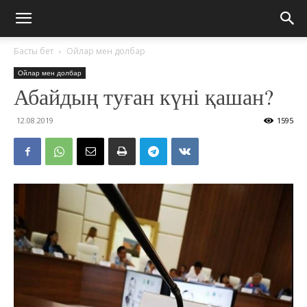
Басты бет
Ойлар мен долбар
Ойлар мен долбар
Абайдың туған күні қашан?
12.08.2019
1595