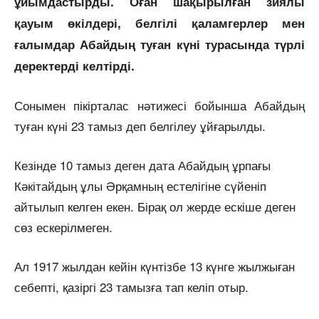
ұйымдастырды. Оған шақырылған зиялы
қауым өкілдері, белгілі қаламгерлер мен
ғалымдар Абайдың туған күні турасында түрлі
деректерді келтірді.
Сонымен пікірталас нәтижесі бойынша Абайдың
туған күні 23 тамыз деп белгілеу ұйғарылды.
Кезінде 10 тамыз деген дата Абайдың ұрпағы
Кәкітайдың ұлы Әрқамның естелігіне сүйеніп
айтылып келген екен. Бірақ ол жерде ескіше деген
сөз ескерілмеген.
Ал 1917 жылдан кейін күнтізбе 13 күнге жылжыған
себепті, қазіргі 23 тамызға тап келіп отыр.