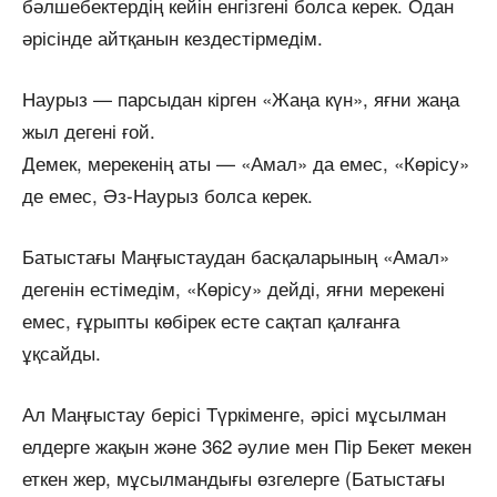
бәлшебектердің кейін енгізгені болса керек. Одан
әрісінде айтқанын кездестірмедім.
Наурыз — парсыдан кірген «Жаңа күн», яғни жаңа
жыл дегені ғой.
Демек, мерекенің аты — «Амал» да емес, «Көрісу»
де емес, Әз-Наурыз болса керек.
Батыстағы Маңғыстаудан басқаларының «Амал»
дегенін естімедім, «Көрісу» дейді, яғни мерекені
емес, ғұрыпты көбірек есте сақтап қалғанға
ұқсайды.
Ал Маңғыстау берісі Түркіменге, әрісі мұсылман
елдерге жақын және 362 әулие мен Пір Бекет мекен
еткен жер, мұсылмандығы өзгелерге (Батыстағы