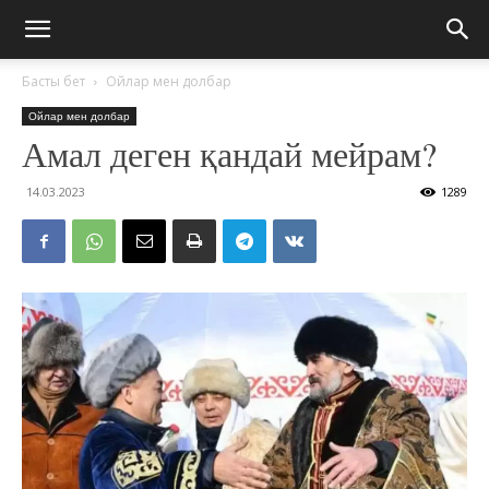
Басты бет
Ойлар мен долбар
Ойлар мен долбар
Амал деген қандай мейрам?
14.03.2023
1289