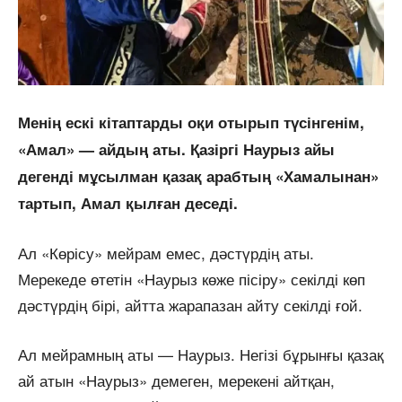
Менің ескі кітаптарды оқи отырып түсінгенім,
«Амал» — айдың аты. Қазіргі Наурыз айы
дегенді мұсылман қазақ арабтың «Хамалынан»
тартып, Амал қылған деседі.
Ал «Көрісу» мейрам емес, дәстүрдің аты.
Мерекеде өтетін «Наурыз көже пісіру» секілді көп
дәстүрдің бірі, айтта жарапазан айту секілді ғой.
Ал мейрамның аты — Наурыз. Негізі бұрынғы қазақ
ай атын «Наурыз» демеген, мерекені айтқан,