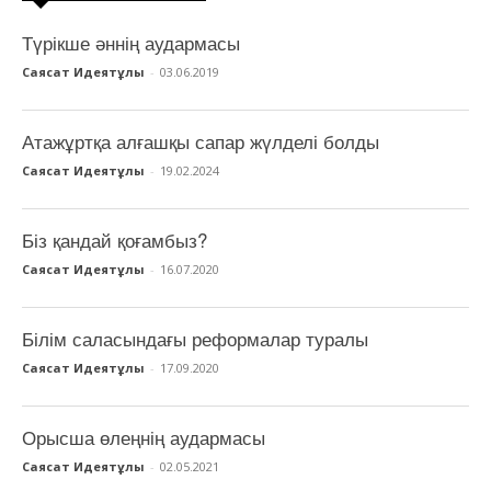
Түрікше әннің аудармасы
Саясат Идеятұлы
-
03.06.2019
Атажұртқа алғашқы сапар жүлделі болды
Саясат Идеятұлы
-
19.02.2024
Біз қандай қоғамбыз?
Саясат Идеятұлы
-
16.07.2020
Білім саласындағы реформалар туралы
Саясат Идеятұлы
-
17.09.2020
Орысша өлеңнің аудармасы
Саясат Идеятұлы
-
02.05.2021