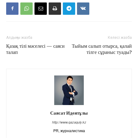
Алдыңғы жазба
Келесі жазба
Қазақ тілі мәселесі — саяси
Тыйым салып отырса, қалай
талап
тілге сұраныс туады?
Саясат Идеятұлы
http://www.qazaquly.kz
PR, журналистика