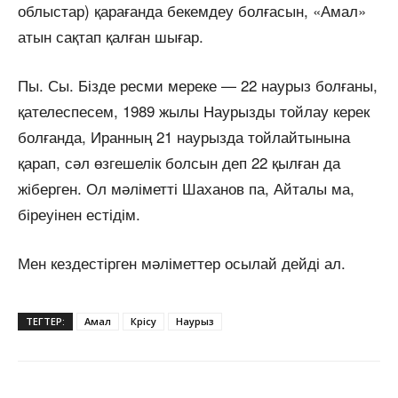
облыстар) қарағанда бекемдеу болғасын, «Амал»
атын сақтап қалған шығар.
Пы. Сы. Бізде ресми мереке — 22 наурыз болғаны,
қателеспесем, 1989 жылы Наурызды тойлау керек
болғанда, Иранның 21 наурызда тойлайтынына
қарап, сәл өзгешелік болсын деп 22 қылған да
жіберген. Ол мәліметті Шаханов па, Айталы ма,
біреуінен естідім.
Мен кездестірген мәліметтер осылай дейді ал.
ТЕГТЕР:
Амал
Көрісу
Наурыз