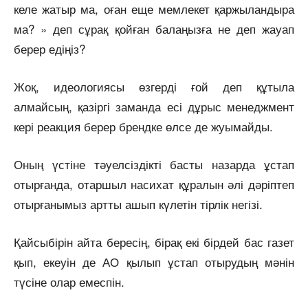
келе жатыр ма, оған еще мемлекет қаржыландыра
ма? » деп сұрақ қойған балаңызға не деп жауап
берер едіңіз?
Жоқ, идеологиясы өзгерді ғой деп құтыла
алмайсың, қазіргі заманда есі дұрыс менеджмент
кері реакция берер брендке өлсе де жуымайды.
Оның үстіне тәуелсіздікті басты назарда ұстап
отырғанда, отаршыл насихат құралын әлі дәріптеп
отырғанымыз артты ашып күлетін тірлік негізі.
Қайсыбірін айта бересің, бірақ екі бірдей бас газет
қып, екеуін де АО қылып ұстап отырудың мәнін
түсіне олар емеспін.