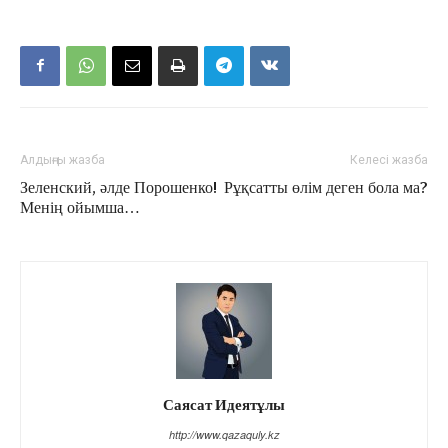
Алдыңғы жазба
Келесі жазба
Зеленский, әлде Порошенко!
Рұқсатты өлім деген бола ма?
Менің ойымша…
Саясат Идеятұлы
http://www.qazaquly.kz