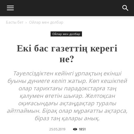
Басты бет
Ойлар мен долбар
Ойлар мен долбар
Екі бас газеттің керегі
не?
Тәуелсіздіктен кейінгі ұрпақтың екінші
буыны дүниеге келіп жатыр. Көп кешікпей
олар тарихтағы парадокстарға таң
қалумен өтетін шығар. Желтоқсан
оқиғасындағы ақтаңдақтар туралы
айтпаймын. Бірақ олар мұрағатты ақтарса,
біраз таң қалары анық.
25.05.2019
1851