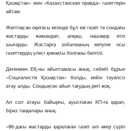
Қазақстан» мен «Казахстанская правда» газеттерін
айтам.
Желтоқсан оқиғасы кезінде бұл екі газет те сондағы
жастарды жамандап, алқаш, нашақор етіп
шығарды. Жастарға зобалаңның келуіне осы
газеттердің үлесі қомақты болғаны белгілі.
Дегенмен ЕҚ-ны айыптамасы анық, себебі бұрын
«Социалистік Қазақстан» болды, кейін тәуелсіз
атау алды. Сондықтан айып тағудың реті жоқ.
Ал сол атауы байырғы, ауыспаған КП-ға қарап,
біраз таңқалары анық.
«86-дағы жастарды қаралаған газет әлі өмір сүріп