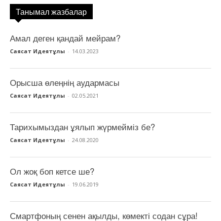
Танымал жазбалар
Амал деген қандай мейрам?
Саясат Идеятұлы
-
14.03.2023
Орысша өлеңнің аудармасы
Саясат Идеятұлы
-
02.05.2021
Тарихымыздан ұялып жүрмейміз бе?
Саясат Идеятұлы
-
24.08.2020
Ол жоқ боп кетсе ше?
Саясат Идеятұлы
-
19.06.2019
Смартфоның сенен ақылды, көмекті содан сұра!