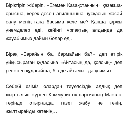
Біріктіріп жіберіп, «Егемен Казақстанның» қазақша-
орысша, керек десең ағылшынша нұсқасын жасай
салу менің ғана басыма келе ме? Қанша қаржы
үнемделер еді, кейінгі ұрпақтың алдында да
жауабымыз дайын болар еді.
Бірақ «Барайын ба, бармайын ба?» деп өтірік
ұйқысыраған құдасына «Айтасың да, қоясың» деп
ренжіген құдағайша, біз де айтамыз да қоямыз.
Себебі өзіміз олардан тәуелсіздік алдық деп
жыртылып жүрген Коммунистік партияның Мәжіліс
төрінде отырғанда, газет жабу не теңің,
жылтырайды көтенің…