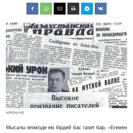
azattyq.org
Мысалы елімізде екі бірдей бас газет бар, «Егемен