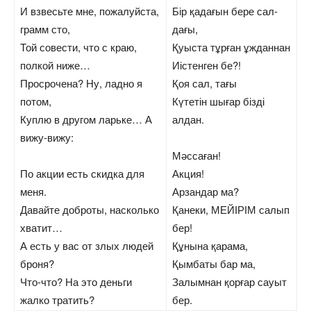
И взвесьте мне, пожалуйста,
Бір қадағын бере сал-
грамм сто,
дағы,
Той совести, что с краю,
Қуыста тұрған ұжданнан
полкой ниже…
Иістенген бе?!
Просрочена? Ну, ладно я
Қоя сал, тағы
потом,
Күтетін шығар бізді
Куплю в другом ларьке… А
алдан.
вижу-вижу:
Мәссаған!
По акции есть скидка для
Акция!
меня.
Арзандар ма?
Давайте доброты, насколько
Қанеки, МЕЙІРІМ салып
хватит…
бер!
А есть у вас от злых людей
Құнына қарама,
броня?
Қымбаты бар ма,
Что-что? На это деньги
Залымнан қорғар сауыт
жалко тратить?
бер.