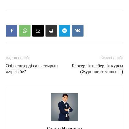
Алдыңғы жазба
Келесі жазба
Әзілкештерді салыстырып
Блогерлік шеберлік курсы
жүрсіз бе?
(Журналист машығы)
Саясат Идеятұлы