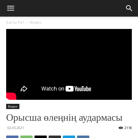
Басты бет
Видео
Видео
Орысша өлеңнің аудармасы
02.05.2021
2118