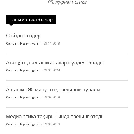
PR, журналистика
Танымал жазбалар
Сойқан сөздер
Саясат Идеятұлы
-
29.11.2018
Атажұртқа алғашқы сапар жүлделі болды
Саясат Идеятұлы
-
19.02.2024
Алғашқы 90 минуттық тренингім туралы
Саясат Идеятұлы
-
09.08.2019
Медиа этика тақырыбында тренинг өтеді
Саясат Идеятұлы
-
09.08.2019