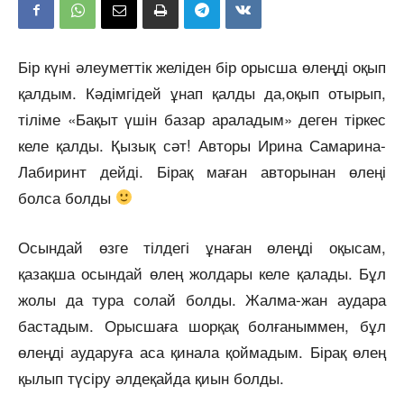
Бір күні әлеуметтік желіден бір орысша өлеңді оқып
қалдым. Кәдімгідей ұнап қалды да,оқып отырып,
тіліме «Бақыт үшін базар араладым» деген тіркес
келе қалды. Қызық сәт! Авторы Ирина Самарина-
Лабиринт дейді. Бірақ маған авторынан өлеңі
болса болды
Осындай өзге тілдегі ұнаған өлеңді оқысам,
қазақша осындай өлең жолдары келе қалады. Бұл
жолы да тура солай болды. Жалма-жан аудара
бастадым. Орысшаға шорқақ болғаныммен, бұл
өлеңді аударуға аса қинала қоймадым. Бірақ өлең
қылып түсіру әлдеқайда қиын болды.