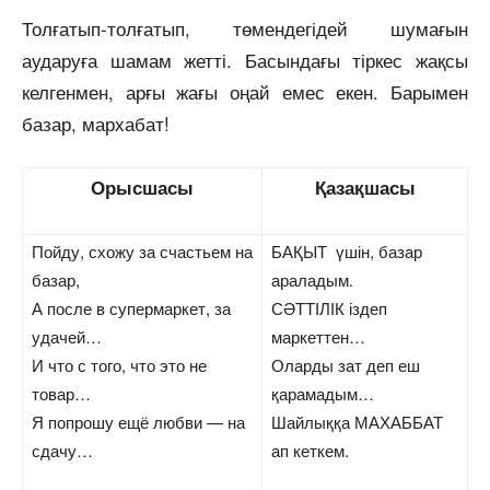
Толғатып-толғатып, төмендегідей шумағын
аударуға шамам жетті. Басындағы тіркес жақсы
келгенмен, арғы жағы оңай емес екен. Барымен
базар, мархабат!
Орысшасы
Қазақшасы
Пойду, схожу за счастьем на
БАҚЫТ үшін, базар
базар,
араладым.
А после в супермаркет, за
СӘТТІЛІК іздеп
удачей…
маркеттен…
И что с того, что это не
Оларды зат деп еш
товар…
қарамадым…
Я попрошу ещё любви — на
Шайлыққа МАХАББАТ
сдачу…
ап кеткем.