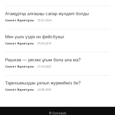
Атажұртқа алғашқы сапар жүлделі болды
Саясат Идеятұлы
-
19.02.2024
Мен үшін үздік он фейсбукші
Саясат Идеятұлы
-
05.06.2019
Рашизм — ресми ұғым бола ала ма?
Саясат Идеятұлы
-
21.04.2022
Тарихымыздан ұялып жүрмейміз бе?
Саясат Идеятұлы
-
24.08.2020
© Qazaquly