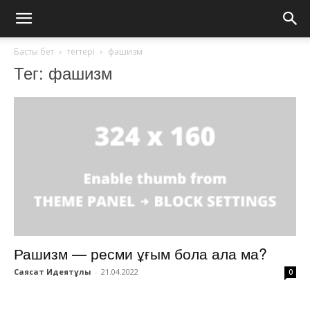
Басты бет
тегтері
фашизм
Тег: фашизм
Рашизм — ресми ұғым бола ала ма?
Саясат Идеятұлы
-
21.04.2022
0