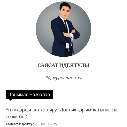
САЯСАТ ИДЕЯТҰЛЫ
PR, журналистика
Танымал жазбалар
Ұғымдарды шатастыру: Достық қарым-қатынас па,
сезім бе?
Саясат Идеятұлы
-
08.07.2025