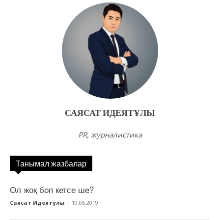
САЯСАТ ИДЕЯТҰЛЫ
PR, журналистика
Танымал жазбалар
Ол жоқ боп кетсе ше?
Саясат Идеятұлы
-
19.06.2019