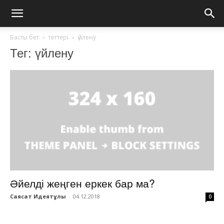
Басты бет
тегтері
үйлену
Тег: үйлену
Әйелді жеңген еркек бар ма?
Саясат Идеятұлы
-
04.12.2018
0