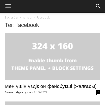
Басты бет
тегтері
Facebook
Тег: facebook
Мен үшін үздік он фейсбукші (жалғасы)
Саясат Идеятұлы
-
06.06.2019
0