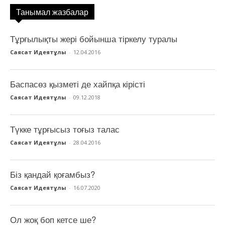
Танымал жазбалар
Тұрғылықты жері бойынша тіркелу туралы
Саясат Идеятұлы
-
12.04.2016
Баспасөз қызметі де хайпқа кірісті
Саясат Идеятұлы
-
09.12.2018
Түкке тұрғысыз тоғыз талас
Саясат Идеятұлы
-
28.04.2016
Біз қандай қоғамбыз?
Саясат Идеятұлы
-
16.07.2020
Ол жоқ боп кетсе ше?