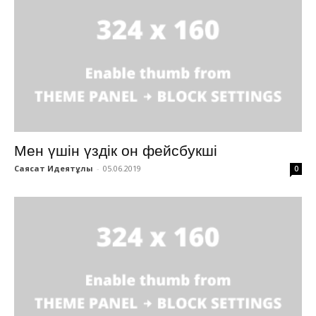
Мен үшін үздік он фейсбукші
Саясат Идеятұлы
-
05.06.2019
0