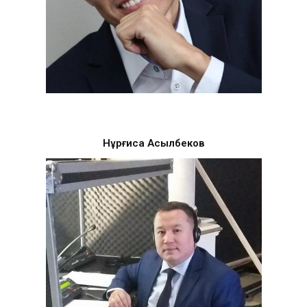
Нұрғиса Асылбеков