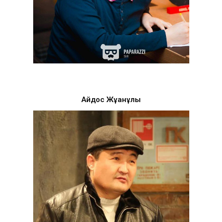
Айдос Жұқанұлы