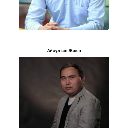
Айсұлтан Жақып