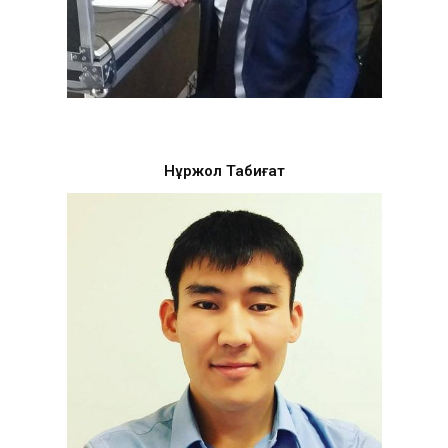
Нұржол Табиғат