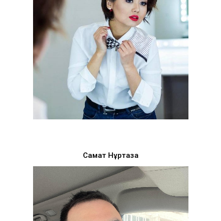
Самат Нұртаза