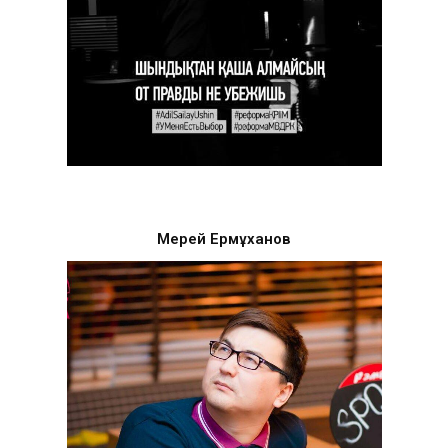
Мерей Ермұханов