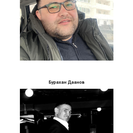
Бурахан Дақанов