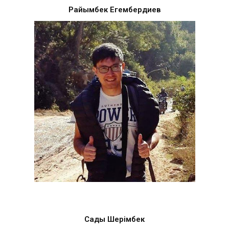
Райымбек Егембердиев
Садық Шерімбек