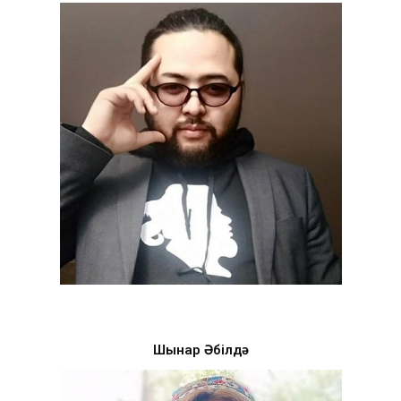
Шынар Әбілдә