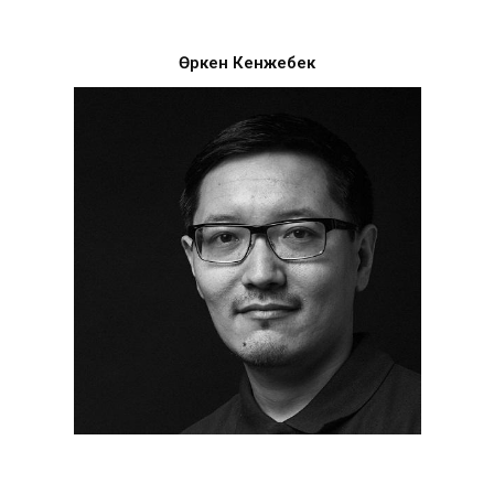
Өркен Кенжебек