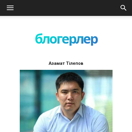
блогерлер
Азамат Тілепов