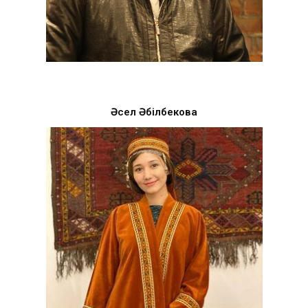
Әсел Әбілбекова