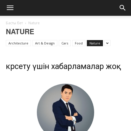
Басты бет
Nature
NATURE
Architecture
Art & Design
Cars
Food
Nature
көрсету үшін хабарламалар жоқ