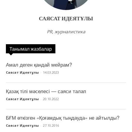
САЯСАТ ИДЕЯТҰЛЫ
PR, журналистика
Танымал жазбалар
Амал деген қандай мейрам?
Саясат Идеятұлы
-
14.03.2023
Қазақ тілі мәселесі — саяси талап
Саясат Идеятұлы
-
20.10.2022
БҒМ өткізген «Қоғамдық тыңдауда» не айтылды?
Саясат Идеятұлы
-
27.10.2016