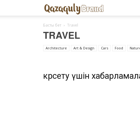
Qazaquly
BRAND
Басты бет
Travel
TRAVEL
Architecture
Art & Design
Cars
Food
Natur
көрсету үшін хабарлама