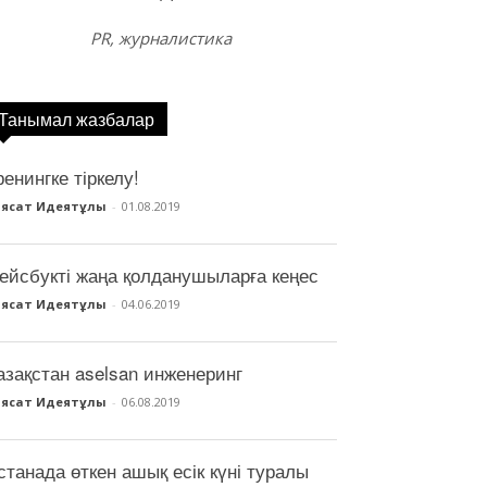
PR, журналистика
Танымал жазбалар
ренингке тіркелу!
аясат Идеятұлы
-
01.08.2019
ейсбукті жаңа қолданушыларға кеңес
аясат Идеятұлы
-
04.06.2019
азақстан aselsan инженеринг
аясат Идеятұлы
-
06.08.2019
станада өткен ашық есік күні туралы