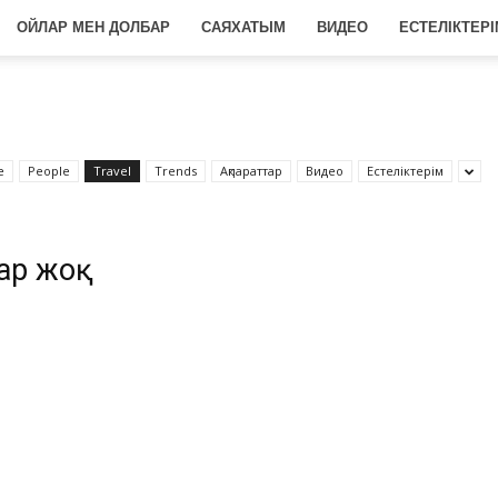
ОЙЛАР МЕН ДОЛБАР
САЯХАТЫМ
ВИДЕО
ЕСТЕЛІКТЕРІ
e
People
Travel
Trends
Ақпараттар
Видео
Естеліктерім
лар жоқ