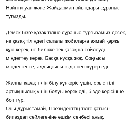
Найнти уан және Жайдарман ойындары сұраныс
туғызды.
Демек бізге қазақ тіліне сұраныс турғызамыз десек,
не қазақ тіліндегі сапалы жобаларға аямай қаржы
құю керек, не билікке тек қазақша сөйлеуді
міндеттеу керек. Басқа нұсқа жоқ. Соңғысы
міндеттелсе, алдыңғысы өздігінен жүрер еді.
Жалпы қазақ тілін білу күнкөріс үшін, орыс тілі
артықшылық үшін болуы керек еді, бізде керісінше
боп тұр.
Оны дұрыстамай, Президенттің тілге қатысы
бипаздап сөйлегеніне ешкім сенбесі анық.