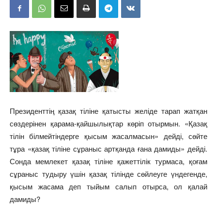
Президенттің қазақ тіліне қатысты желіде тарап жатқан
сөздерінен қарама-қайшылықтар көріп отырмын. «Қазақ
тілін білмейтіндерге қысым жасалмасын» дейді, сөйте
тұра «қазақ тіліне сұраныс артқанда ғана дамиды» дейді.
Сонда мемлекет қазақ тіліне қажеттілік турмаса, қоғам
сұраныс тудыру үшін қазақ тілінде сөйлеуге үндегенде,
қысым жасама деп тыйым салып отырса, ол қалай
дамиды?