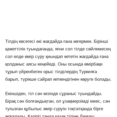
Тілдің көсегесі екі жағдайда ғана көгермек. Бірінші
қажеттілік туындағанда, яғни сол тілде сөйлемесең
сол елде өмір сүру қиындап кететін жағдайда ғана
қолданыс аясы кеңейеді. Оны осында өмірбақи
тұрып үйренбеген орыс тілділердің Түркияға
барып, түрікше сайрап кеткендігінен көруге болады.
Екіншіден, тіл сән кезінде сұраныс туындайды.
Бірақ сән болғандықтан, ол ұзақмерзімді емес, сән
туғызған құбылыс өмір сүруін тоқтатқанда бірге
жоғалады. Қазіргі таңда қазақ тіліне Димаш,