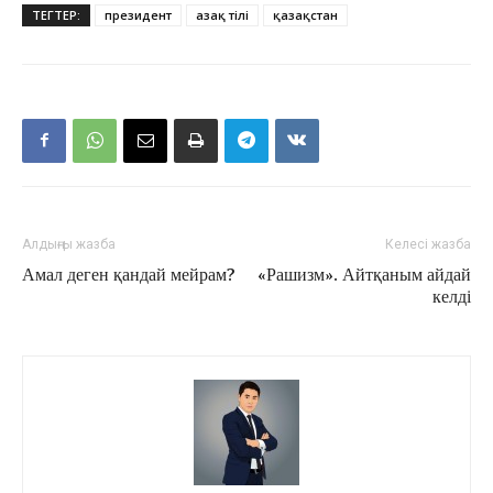
ТЕГТЕР:
президент
Қазақ тілі
қазақстан
Алдыңғы жазба
Келесі жазба
Амал деген қандай мейрам?
«Рашизм». Айтқаным айдай
келді